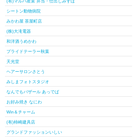
(有)マルハ産業 弁当・仕出しみずほ
シートン動物病院
みかわ屋 茶屋町店
(株)大滝電器
和洋酒うめかわ
プライドテーラー秋葉
天光堂
ヘアーサロンさとう
みしまフォトスタジオ
なんでもバザール あっでば
お好み焼き なにわ
Win＆チャーム
(有)柿崎建具店
グランドファッションいしい