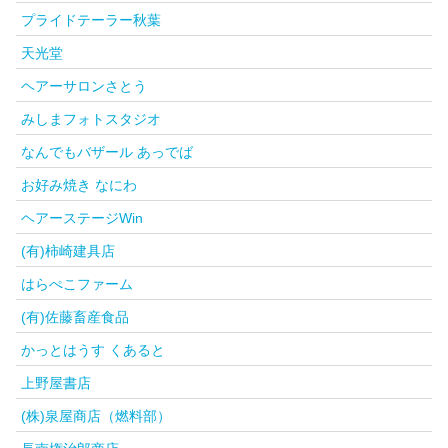
プライドテーラー秋葉
天光堂
ヘアーサロンさとう
みしまフォトスタジオ
なんでもバザール あっでば
お好み焼き なにわ
ヘアーステージWin
(有)柿崎建具店
はらぺこファーム
(有)佐藤畜産食品
かっとはうす くあると
上野屋書店
(株)泉屋商店（燃料部）