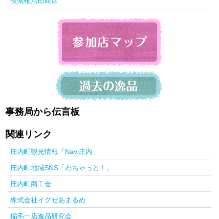
長南権治郎商店
事務局から伝言板
関連リンク
庄内町観光情報「Navi庄内」
庄内町地域SNS「わちゃっと！」
庄内町商工会
株式会社イグゼあまるめ
稲毛一店逸品研究会