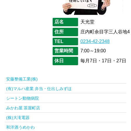
店名
天光堂
住所
庄内町余目字三人谷地4
TEL
0234-42-2348
営業時間
7:00～19:00
休日
毎月7日・17日・27日
安藤整備工業(株)
(有)マルハ産業 弁当・仕出しみずほ
シートン動物病院
みかわ屋 茶屋町店
(株)大滝電器
和洋酒うめかわ