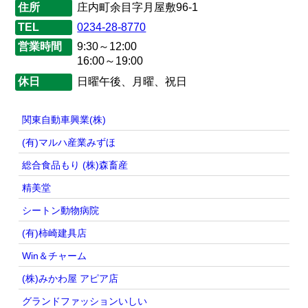
住所
庄内町余目字月屋敷96-1
TEL
0234-28-8770
営業時間
9:30～12:00
16:00～19:00
休日
日曜午後、月曜、祝日
関東自動車興業(株)
(有)マルハ産業みずほ
総合食品もり (株)森畜産
精美堂
シートン動物病院
(有)柿崎建具店
Win＆チャーム
(株)みかわ屋 アピア店
グランドファッションいしい