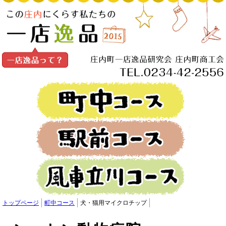
町中コー
駅前コー
風車立川コ
トップページ
町中コース
犬・猫用マイクロチップ