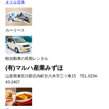
オイル交換
カーリース
軽自動車の長期レンタル
(有)マルハ産業みずほ
山形県東田川郡庄内町廿六木字三ツ車15 TEL.0234-
43-2407