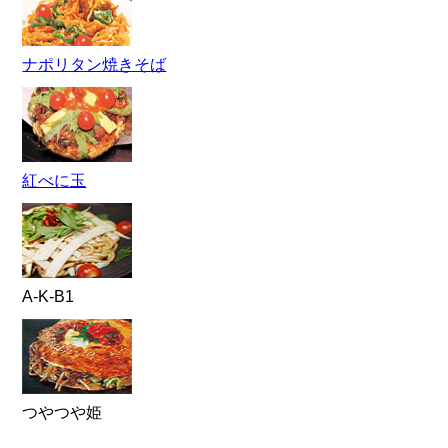
ナポリタン焼きそば
紅べに玉
A-K-B1
つやつや姫