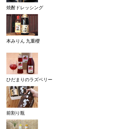
焼酎ドレッシング
本みりん 九重櫻
ひだまりのラズベリー
前割り瓶