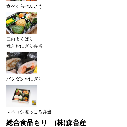
食べくらべんとう
庄内よくばり
焼きおにぎり弁当
バクダンおにぎり
スペコシ塩っころ弁当
総合食品もり (株)森畜産