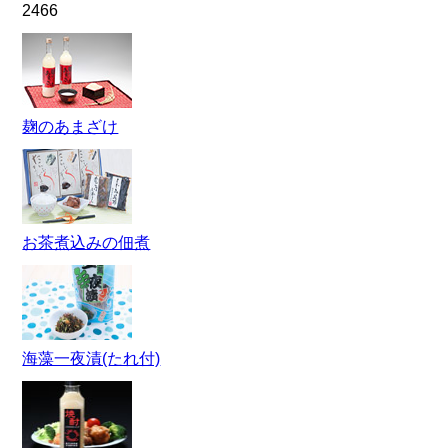
2466
麹のあまざけ
お茶煮込みの佃煮
海藻一夜漬(たれ付)