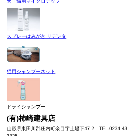
犬・猫用マイクロチップ
スプレーはみがき リデンタ
猫用シャンプーネット
ドライシャンプー
(有)柿崎建具店
山形県東田川郡庄内町余目字土堤下47-2 TEL.0234-43-