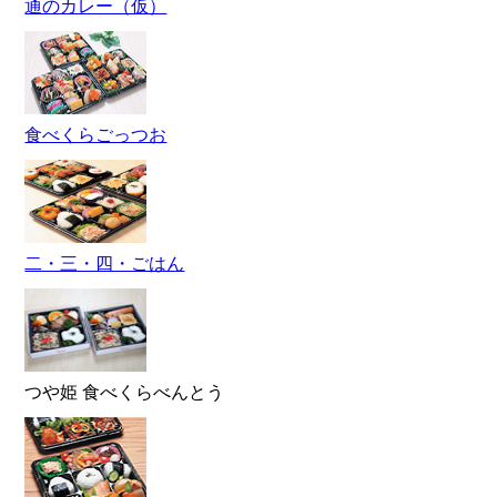
通のカレー（仮）
食べくらごっつお
二・三・四・ごはん
つや姫 食べくらべんとう