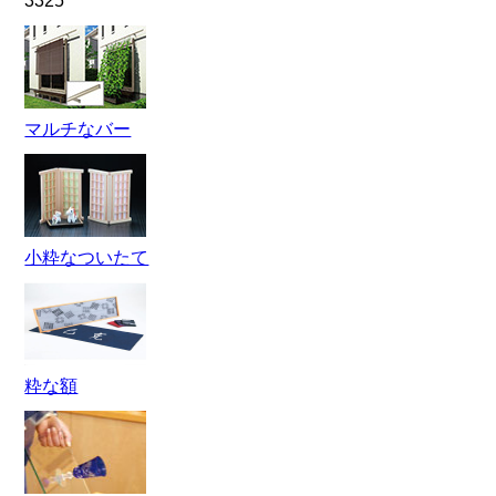
3325
マルチなバー
小粋なついたて
粋な額