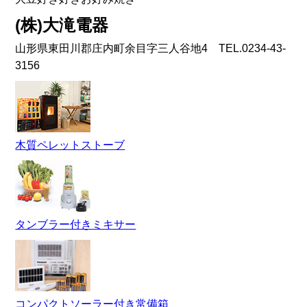
(株)大滝電器
山形県東田川郡庄内町余目字三人谷地4 TEL.0234-43-
3156
木質ペレットストーブ
タンブラー付きミキサー
コンパクトソーラー付き常備箱