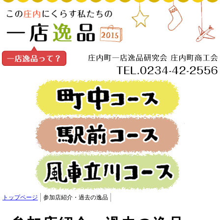
町中コー
駅前コー
風車立川コ
トップページ
参加店紹介・過去の逸品