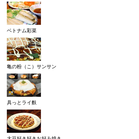
ベトナム彩菜
亀の粉（こ）サンサン
具っとライ麩
大豆好き好きお好み焼き