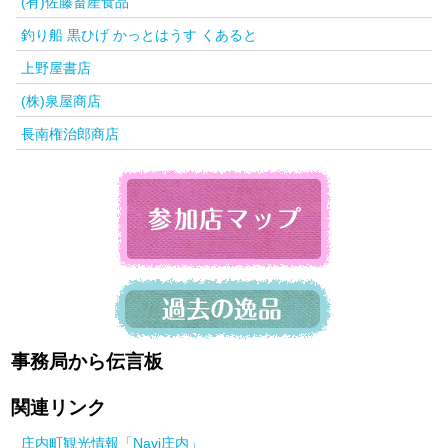
(有)佐藤畜産食品
釣り船 黒ひげ かっとはうす くあると
上野屋書店
(株)泉屋商店
長南権治郎商店
事務局から伝言板
関連リンク
庄内町観光情報「Navi庄内」