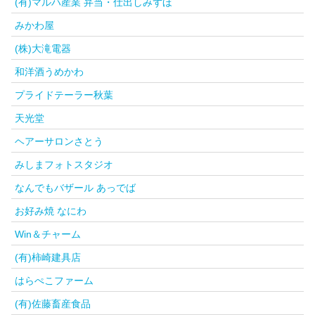
(有)マルハ産業 弁当・仕出しみずほ
みかわ屋
(株)大滝電器
和洋酒うめかわ
プライドテーラー秋葉
天光堂
ヘアーサロンさとう
みしまフォトスタジオ
なんでもバザール あっでば
お好み焼 なにわ
Win＆チャーム
(有)柿崎建具店
はらぺこファーム
(有)佐藤畜産食品