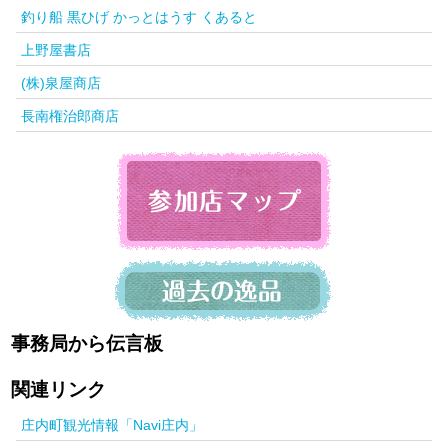
釣り船 黒ひげ かっとはうす くあると
上野屋書店
(株)泉屋商店
長南権治郎商店
事務局から伝言板
関連リンク
庄内町観光情報「Navi庄内」