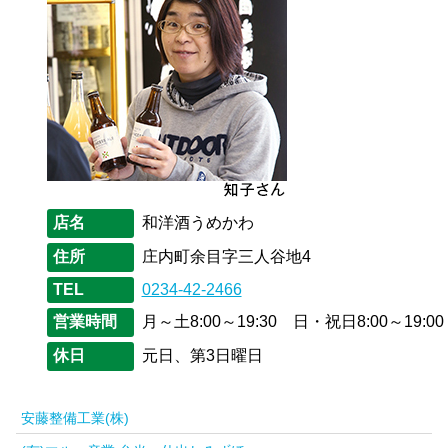
店名
和洋酒うめかわ
住所
庄内町余目字三人谷地4
TEL
0234-42-2466
営業時間
月～土8:00～19:30 日・祝日8:00～19:00
休日
元日、第3日曜日
安藤整備工業(株)