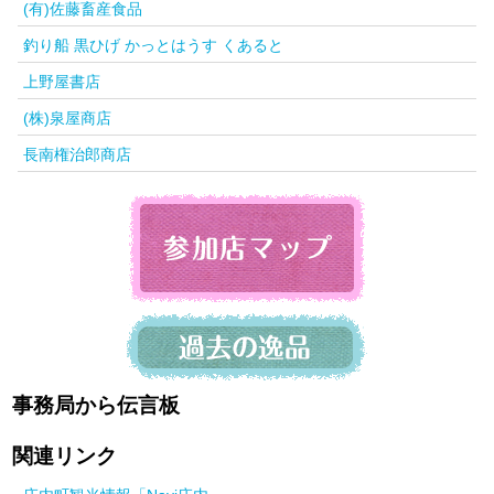
(有)佐藤畜産食品
釣り船 黒ひげ かっとはうす くあると
上野屋書店
(株)泉屋商店
長南権治郎商店
事務局から伝言板
関連リンク