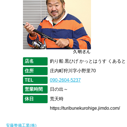
店名
釣り船 黒ひげ かっとはうす くあると
住所
庄内町狩川字小野里70
TEL
090-2604-5237
営業時間
日の出～
休日
荒天時
https://turibunekurohige.jimdo.com/
安藤整備工業(株)