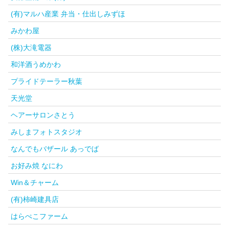
(有)マルハ産業 弁当・仕出しみずほ
みかわ屋
(株)大滝電器
和洋酒うめかわ
プライドテーラー秋葉
天光堂
ヘアーサロンさとう
みしまフォトスタジオ
なんでもバザール あっでば
お好み焼 なにわ
Win＆チャーム
(有)柿崎建具店
はらぺこファーム